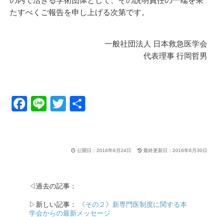
の内で活きる学術団体として、その説明責任の一端を果
たすべくご報告を申し上げる次第です。
一般社団法人 日本救急医学会
代表理事 行岡哲男
F
Li
T
共
a
n
wi
有
c
e
tt
e
er
公開日：2016年6月24日
最終更新日：2016年6月30日
b
o
◁過去の記事：
o
▷新しい記事：
《その２》新専門医制度に関する本
k
学会からの最新メッセージ