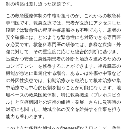
制の構築は差し迫った課題です。
この救急医療体制の中核を担うのが、これからの救急科
専門医です。救急医療では、患者が医療にアクセスした
段階では緊急性の程度や罹患臓器も不明であり、患者の
安全確保には、どのような緊急性にも対応できる専門医
が必要です。救急科専門医の研修では、多様な疾病・外
傷に対して、その重症度に応じた総合的判断に基づき、
迅速かつ安全に急性期患者の診断と治療を進めるための
コンピテンシーを修得することができます。複数臓器の
機能が急速に重篤化する場合、あるいは外傷や中毒など
の外因性疾患では、初期治療から継続して根本治療や集
中治療でも中心的役割を担うことが可能になります。地
域ベースの救急医療体制、特に救急搬送（プレホスピタ
ル）と医療機関との連携の維持・発展、さらに災害時の
対応にも関与し、地域全体の安全を維持する仕事を担う
能力も養われます。
このような多様な領域への“general”な入口として、救急