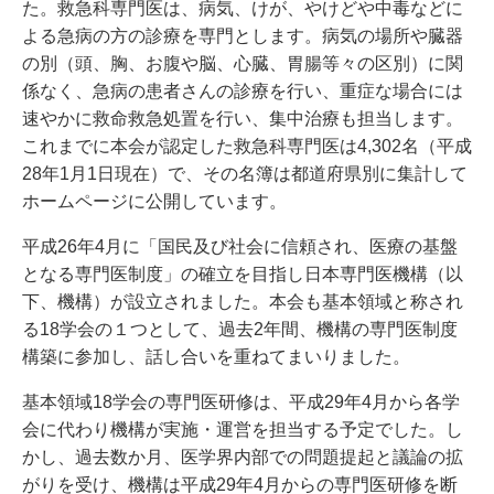
た。救急科専門医は、病気、けが、やけどや中毒などに
よる急病の方の診療を専門とします。病気の場所や臓器
の別（頭、胸、お腹や脳、心臓、胃腸等々の区別）に関
係なく、急病の患者さんの診療を行い、重症な場合には
速やかに救命救急処置を行い、集中治療も担当します。
これまでに本会が認定した救急科専門医は4,302名（平成
28年1月1日現在）で、その名簿は都道府県別に集計して
ホームページに公開しています。
平成26年4月に「国民及び社会に信頼され、医療の基盤
となる専門医制度」の確立を目指し日本専門医機構（以
下、機構）が設立されました。本会も基本領域と称され
る18学会の１つとして、過去2年間、機構の専門医制度
構築に参加し、話し合いを重ねてまいりました。
基本領域18学会の専門医研修は、平成29年4月から各学
会に代わり機構が実施・運営を担当する予定でした。し
かし、過去数か月、医学界内部での問題提起と議論の拡
がりを受け、機構は平成29年4月からの専門医研修を断