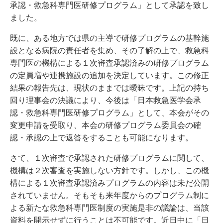
承認・救急科専門医研修プログラム」として承認を致し
ました。
既に、ある地方では県の主導で研修プログラムの基幹施
設となる病院の責任者を集め、その了解の上で、救急科
専門医の機構による１次審査承認済みの研修プログラム
の定員増や連携施設の追加を決定しています。この修正
結果の報告先は、現状のままでは曖昧です。上記の持ち
回り理事会の決議により、今後は「日本救急医学会承
認・救急科専門医研修プログラム」として、本会がその
変更申請を受取り、本会の研修プログラム委員会の確
認・承認の上で返答をすることも可能になります。
さて、１次審査で承認された研修プログラムに関して、
機構は２次審査を実施しない方針です。しかし、この機
構による１次審査承認済みプログラムの内容は未だ公開
されていません。そもそも来年度からのプログラム制に
よる新たな救急科専門医制度の実施是非の議論は、当該
資料を開示せずに行うことは不可能です。近日中に「日