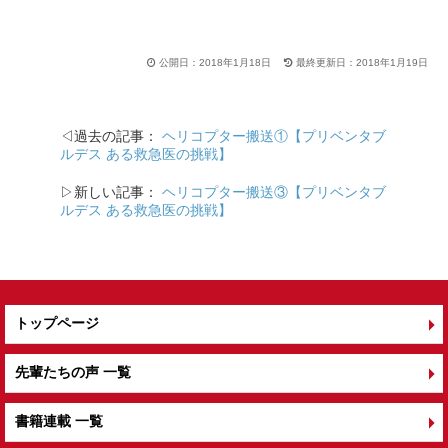
c
e
tt
e
er
公開日：2018年1月18日
最終更新日：2018年1月19日
b
o
◁過去の記事：
ヘリコプター搬送①【プリベンタブ
o
ルデス ある救急医の挑戦】
k
▷新しい記事：
ヘリコプター搬送③【プリベンタブ
ルデス ある救急医の挑戦】
トップページ
先輩たちの声 一覧
書籍連載 一覧