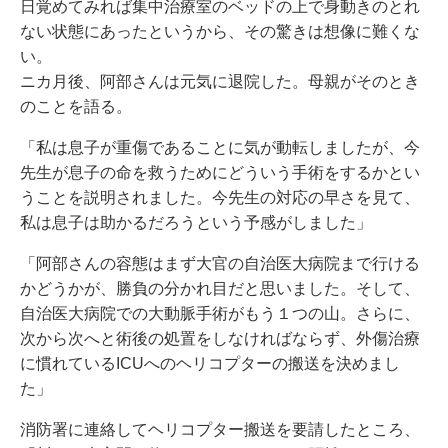
日覚めてみれば集中治療室のベッドの上で身動きのとれ
ない状態にあったというから、その驚きは想像に難くな
い。
ニカ月後、阿部さんは元気に退院した。母親がそのとき
のことを語る。
「私は息子が重傷であることに気が動転しましたが、今
先生が息子の命を救うためにどういう手術をするかとい
うことを説明されました。今先生の対応の早さを見て、
私は息子は助かるだろうという予感がしました」
「阿部さんの容態はまず大官の自治医大病院まで行ける
かどうかが、勝負の分かれ目だと思いました。そして、
自治医大病院での大動脈手術がもう１つの山。さらに、
次から次へと術後の処置をしなければならず、外傷治療
に慣れているICUへのヘリコプターの搬送を決めまし
た」
消防署に連絡してヘリコプター搬送を要請したところ、