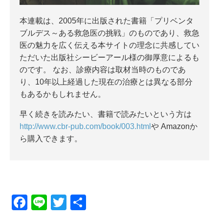
本連載は、2005年に出版された書籍「プリベンタ
ブルデス～ある救急医の挑戦」のものであり、救急
医の魅力を広く伝える本サイトの理念に共感してい
ただいた出版社シービーアール様の御厚意によるも
のです。 なお、診療内容は取材当時のものであ
り、10年以上経過した現在の治療とは異なる部分
もあるかもしれません。
早く続きを読みたい、書籍で読みたいという方は
http://www.cbr-pub.com/book/003.html
や Amazonか
ら購入できます。
F
Li
T
共
a
n
wi
有