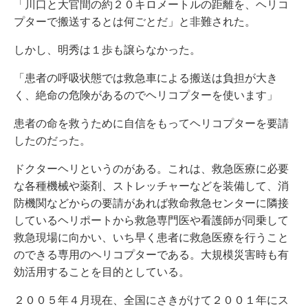
「川口と大官間の約２０キロメートルの距離を、ヘリコ
プターで搬送するとは何ごとだ」と非難された。
しかし、明秀は１歩も譲らなかった。
「患者の呼吸状態では救急車による搬送は負担が大き
く、絶命の危険があるのでヘリコプターを使います」
患者の命を救うために自信をもってヘリコプターを要請
したのだった。
ドクターヘリというのがある。これは、救急医療に必要
な各種機械や薬剤、ストレッチャーなどを装備して、消
防機関などからの要請があれば救命救急センターに隣接
しているヘリポートから救急専門医や看護師が同乗して
救急現場に向かい、いち早く患者に救急医療を行うこと
のできる専用のヘリコプターである。大規模災害時も有
効活用することを目的としている。
２００５年４月現在、全国にさきがけて２００１年にス