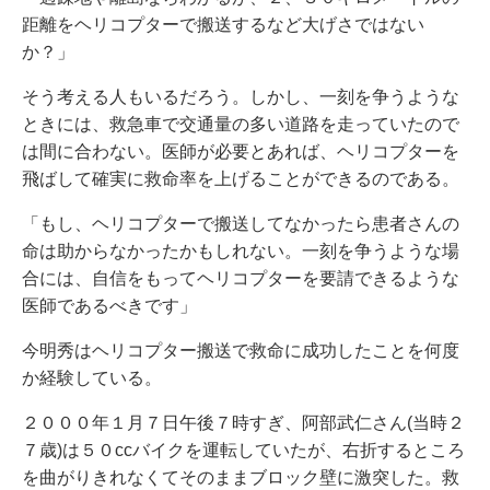
距離をヘリコプターで搬送するなど大げさではない
か？」
そう考える人もいるだろう。しかし、一刻を争うような
ときには、救急車で交通量の多い道路を走っていたので
は間に合わない。医師が必要とあれば、ヘリコプターを
飛ばして確実に救命率を上げることができるのである。
「もし、ヘリコプターで搬送してなかったら患者さんの
命は助からなかったかもしれない。一刻を争うような場
合には、自信をもってヘリコプターを要請できるような
医師であるべきです」
今明秀はヘリコプター搬送で救命に成功したことを何度
か経験している。
２０００年１月７日午後７時すぎ、阿部武仁さん(当時２
７歳)は５０ccバイクを運転していたが、右折するところ
を曲がりきれなくてそのままブロック壁に激突した。救