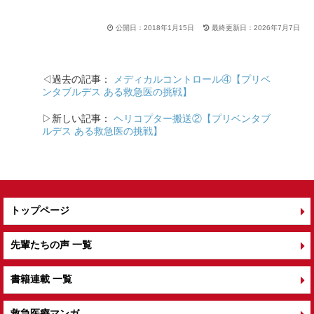
c
e
tt
e
er
公開日：2018年1月15日
最終更新日：2026年7月7日
b
o
◁過去の記事：
メディカルコントロール④【プリベ
o
ンタブルデス ある救急医の挑戦】
k
▷新しい記事：
ヘリコプター搬送②【プリベンタブ
ルデス ある救急医の挑戦】
トップページ
先輩たちの声 一覧
書籍連載 一覧
救急医療マンガ