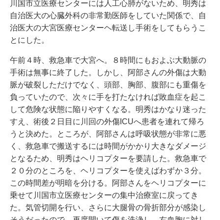
川国市立医療センターには人工心肺がないため、明秀は
自治医大の心臓外科の非常勤医師をしていた関係で、自
治医大の大宮医療センターヘ転送し手術をしてもらうこ
とにした。
午前４時、救急車で大宮へ。８時間にもおよぶ大動脈の
手術は無事に終了した。しかし、阿部さんの外傷は大動
脈が破裂しただけでなく、頭部、胸部、腹部にも重傷を
負っていたので、次々に手を打たなければ敗血症を起こ
して危険な状態に陥りやすくなる。明秀はかなり迷った
すえ、術後２日目に川回の外傷ICUへ患者を連れて帰ろ
うと決めた。ところが、阿部さんは呼吸状態が非常に悪
く、救急車で搬送するには時間がかかり大きなダメージ
となるため、明秀はヘリコプターを要請した。救急車で
２０分のところを、ヘリコプターを使えばわずか３分。
この時間差が明暗を分ける。阿部さんをヘリコプターに
乗せて川国市立医療センターの集中治療室に戻ってき
た。気管切開を行い、さらに大腿骨の骨折部分が感染し
そうだったので、再度開いて傷を洗浄し、右血胸に対し