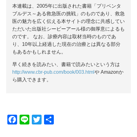
本連載は、2005年に出版された書籍「プリベンタ
ブルデス～ある救急医の挑戦」のものであり、救急
医の魅力を広く伝える本サイトの理念に共感してい
ただいた出版社シービーアール様の御厚意によるも
のです。 なお、診療内容は取材当時のものであ
り、10年以上経過した現在の治療とは異なる部分
もあるかもしれません。
早く続きを読みたい、書籍で読みたいという方は
http://www.cbr-pub.com/book/003.html
や Amazonか
ら購入できます。
F
Li
T
共
a
n
wi
有