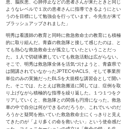
患、脳疾患、心肺停止などの患者さんが来たときと同じ
ようなレベルで１次の患者さんに指導できるようにとい
うのを目標にして勉強会を行っています。今先生が来て
ブラッシュアップされました」
明秀は看護師の教育と同時に救急救命士の教育にも積極
的に取り組んだ。青森の救急隊と接して感じたのは、と
ても熱心な救急救命士が孤立していたということだっ
た。１人で切磋琢磨していても救急活動は広がらない。
そこで、明秀は救急隊全体を活気づけようと、青森県で
は開講されていなかったJPTECやACLS、そして事業所
単位のみの実施だったBLSを大規模な講習会として開い
た。そこでは、たとえば救急搬送に関しては、症例を取
り上げながら積極的な指導を繰り返した。１つ１つをク
リアしていくと、救急隊との関係も円滑になった。救急
車の中で自分は何ができるのだろうか、これでいいのだ
ろうかと疑間を抱いていた救急救命士にくっきりと見え
てきたのが「より多くの命を救いたい」という使命感だ
った。コミュニケーションの成立は「救命の鎖」を生