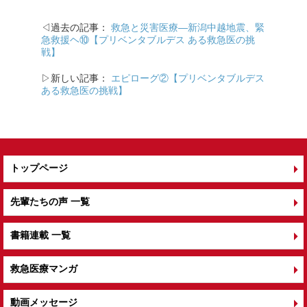
o
◁過去の記事：
救急と災害医療―新潟中越地震、緊
o
急救援ヘ⑩【プリベンタブルデス ある救急医の挑
戦】
k
▷新しい記事：
エピローグ②【プリベンタブルデス
ある救急医の挑戦】
トップページ
先輩たちの声 一覧
書籍連載 一覧
救急医療マンガ
動画メッセージ