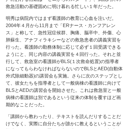
救急活動の基礎固めに明け暮れる忙しい１年だった。
明秀は病院内ではまず看護師の教育に心血を注いだ。
2004年４月から11月まで「ERナース・カンフアレン
ス」と称して、急性冠症候群、胸痛、脳卒中、外傷、心
肺蘇生、アナフィラキシーなどの救急患者の講義実習を
行った。看護師の勤務体制に応じて必ず１回受講できる
ようにと、同じ内容の講義実習を４回行った。それと並
行して、救急室の看護師がBLS(１次救命処置)の指導者
になってもらわなければならないのでBLSとAED(自動体
外式除細動器)の講習会も実施。さらに次のステップとし
て、彼女たちを指導者として一般病棟の看護師に向けて
BLSとAEDの講習会を開始させた。これは救急室と一般
病棟の看護師は別であるという従来の体制を覆すほど画
期的なことだった。
「講師から教わったり、テキストを読んだりすることだ
けでなく、実際に自分たちが誰かに教えるということが