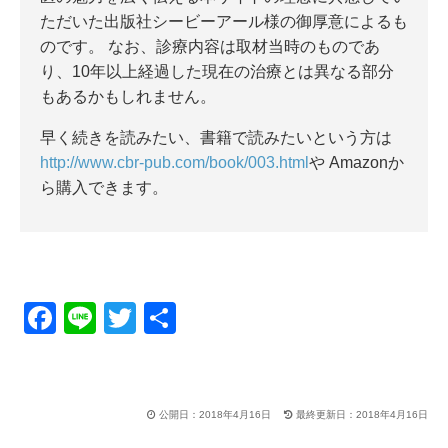
ただいた出版社シービーアール様の御厚意によるも
のです。 なお、診療内容は取材当時のものであ
り、10年以上経過した現在の治療とは異なる部分
もあるかもしれません。
早く続きを読みたい、書籍で読みたいという方は
http://www.cbr-pub.com/book/003.html
や Amazonか
ら購入できます。
F
Li
T
共
a
n
wi
有
c
e
tt
e
er
公開日：2018年4月16日
最終更新日：2018年4月16日
b