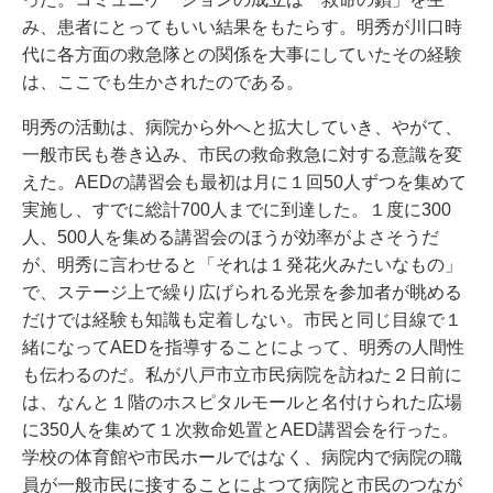
み、患者にとってもいい結果をもたらす。明秀が川口時
代に各方面の救急隊との関係を大事にしていたその経験
は、ここでも生かされたのである。
明秀の活動は、病院から外へと拡大していき、やがて、
一般市民も巻き込み、市民の救命救急に対する意識を変
えた。AEDの講習会も最初は月に１回50人ずつを集めて
実施し、すでに総計700人までに到達した。１度に300
人、500人を集める講習会のほうが効率がよさそうだ
が、明秀に言わせると「それは１発花火みたいなもの」
で、ステージ上で繰り広げられる光景を参加者が眺める
だけでは経験も知識も定着しない。市民と同じ目線で１
緒になってAEDを指導することによって、明秀の人間性
も伝わるのだ。私が八戸市立市民病院を訪ねた２日前に
は、なんと１階のホスピタルモールと名付けられた広場
に350人を集めて１次救命処置とAED講習会を行った。
学校の体育館や市民ホールではなく、病院内で病院の職
員が一般市民に接することによつて病院と市民のつなが