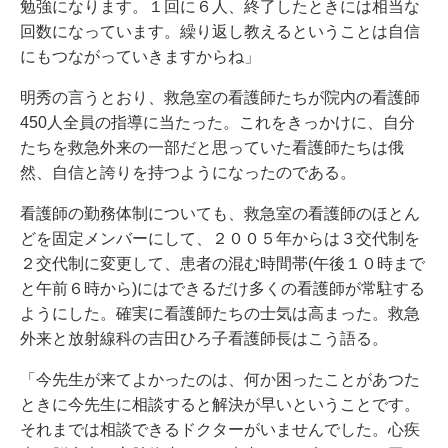
勉強になります。１回に６人、終了したときには相当な
回数になっています。繰り返し教えるということは自信
にもつながっていきますからね」
明秀の言うとおり、救急室の看護師たちが院内の看護師
450人全員の指導に当たった。これをきっかけに、自分
たちを救急外来の一部だと思っていた看護師たちは俄
然、自信と誇りを持つようになったのである。
看護師の勤務体制についても、救急室の看護師のほとん
どを固定メンバーにして、２００５年からは３交代制を
２交代制に変更して、患者の混む時間帯(午後１０時まで
と午前６時から)にはできるだけ多くの看護師が常駐する
ようにした。確実に看護師たちの士気は高まった。救急
外来と放射線科の吉田ひろ子看護師長はこう語る。
「今先生が来てよかったのは、何か困ったことがあつた
ときに今先生に相談すると解決が早いということです。
それまでは相談できるドクターがいませんでした。心疾