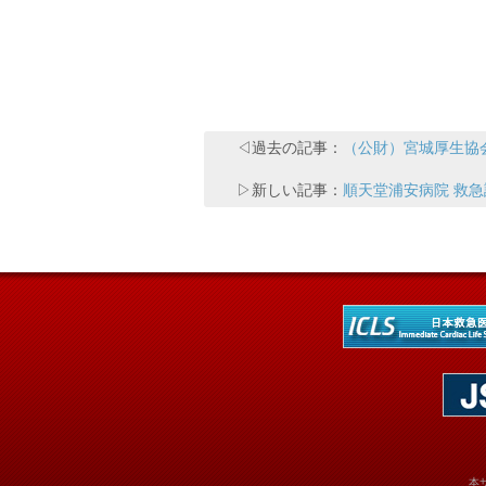
◁過去の記事：
（公財）宮城厚生協会
▷新しい記事：
順天堂浦安病院 救急
本