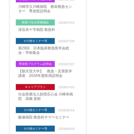
川崎市立川崎病院 救命救急セン
ター 専攻医説明会
動画で知る研修施設
2026/07/10
深谷赤十字病院 救急科
その他セミナー等
2026/07/09
第29回 日本臨床救急医学会総
会・学術集会
専攻医プログラム説明会
2026/07/07
【順天堂大学】 救急・災害医学
講座 2026年度医局説明会
キャリアプラン
2026/07/03
社会医療法人財団石心会 川崎幸病
院 高橋 直樹
その他セミナー等
2026/06/19
飯塚病院 救急科サマーセミナー
その他セミナー等
2026/06/18