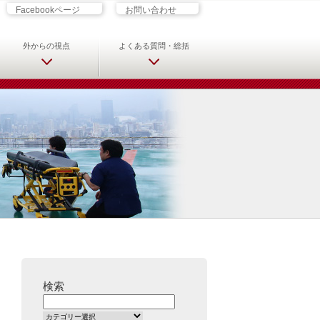
ざす君へ 救急科専門医・専攻医の
Facebookページ
お問い合わせ
外からの視点
よくある質問・総括
検索