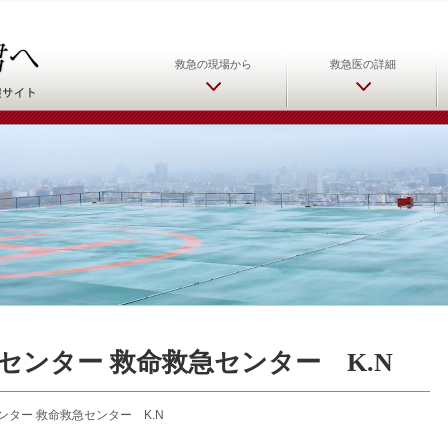
日本救急医学会 救急医をめ
救急の現場から
救急医の詳細
センター 救命救急センター K.N
ター 救命救急センター K.N