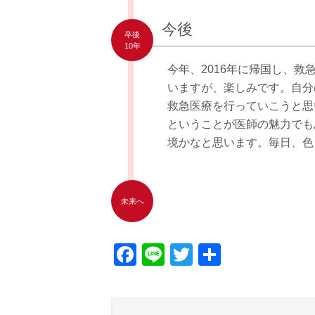
今後
卒後
10年
今年、2016年に帰国し、
いますが、楽しみです。自分
救急医療を行っていこうと思
ということが医師の魅力でも
境かなと思います。毎日、色
未来へ
Facebook
Line
Twitter
共
有