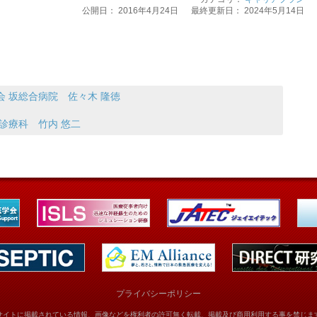
公開日：
2016年4月24日
最終更新日： 2024年5月14日
 坂総合病院 佐々木 隆徳
診療科 竹内 悠二
プライバシーポリシー
サイトに掲載されている情報、画像などを権利者の許可無く転載、掲載及び商用利用する事を禁じま