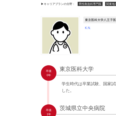
▶キャリアプランの分野：
男性救急科専門医
関東地
東京医科大学八王子医
K.N.
東京医科大学
卒後
0年
学生時代は卒業試験、国家試
した。
茨城県立中央病院
卒後
1年