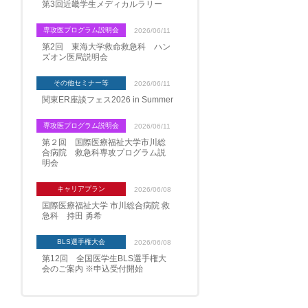
第3回近畿学生メディカルラリー
専攻医プログラム説明会
2026/06/11
第2回 東海大学救命救急科 ハン
ズオン医局説明会
その他セミナー等
2026/06/11
関東ER座談フェス2026 in Summer
専攻医プログラム説明会
2026/06/11
第２回 国際医療福祉大学市川総
合病院 救急科専攻プログラム説
明会
キャリアプラン
2026/06/08
国際医療福祉大学 市川総合病院 救
急科 持田 勇希
BLS選手権大会
2026/06/08
第12回 全国医学生BLS選手権大
会のご案内 ※申込受付開始