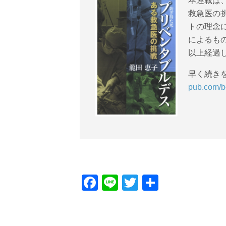
本連載は
救急医の
トの理念
によるも
以上経過
早く続き
pub.com/b
Facebook
Line
Twitter
共
有