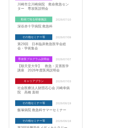
川崎市立川崎病院 救命救急セン
ター 専攻医説明会
動画で知る研修施設
2026/07/10
深谷赤十字病院 救急科
その他セミナー等
2026/07/09
第29回 日本臨床救急医学会総
会・学術集会
専攻医プログラム説明会
2026/07/07
【順天堂大学】 救急・災害医学
講座 2026年度医局説明会
キャリアプラン
2026/07/03
社会医療法人財団石心会 川崎幸病
院 高橋 直樹
その他セミナー等
2026/06/19
飯塚病院 救急科サマーセミナー
その他セミナー等
2026/06/18
第3回近畿学生メディカルラリー