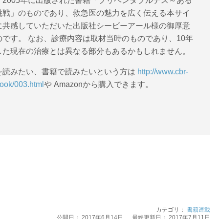
、2005年に出版された書籍「プリベンタブルデス～ある
挑戦」のものであり、救急医の魅力を広く伝える本サイ
に共感していただいた出版社シービーアール様の御厚意
のです。 なお、診療内容は取材当時のものであり、10年
した現在の治療とは異なる部分もあるかもしれません。
を読みたい、書籍で読みたいという方は
http://www.cbr-
ook/003.html
や Amazonから購入できます。
カテゴリ：
書籍連載
公開日：
2017年6月14日
最終更新日： 2017年7月11日