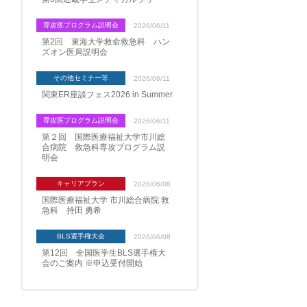
専攻医プログラム説明会
2026/06/11
第2回 東海大学救命救急科 ハン
ズオン医局説明会
その他セミナー等
2026/06/11
関東ER座談フェス2026 in Summer
専攻医プログラム説明会
2026/06/11
第２回 国際医療福祉大学市川総
合病院 救急科専攻プログラム説
明会
キャリアプラン
2026/06/08
国際医療福祉大学 市川総合病院 救
急科 持田 勇希
BLS選手権大会
2026/06/08
第12回 全国医学生BLS選手権大
会のご案内 ※申込受付開始