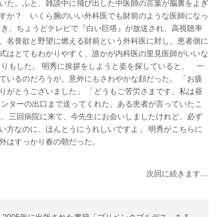
いた。ふと、雑談中に飛び出した中医師の言葉が脳裏をよぎ
いますか？ いくら腕のいい外科医でも財前のような医師になっ
とき、ちょうどテレビで『白い巨塔』が放送され、高視聴率
、名誉欲と野望に燃える財前という外科医に対し、患者側に
式はとてもわかりやすく、誰かが内科医の里見医師がいいな
たりもした。 明秀に挨拶をしようと姿を探していると、 一
ているのだろうが、意外にもさわやかな顔だった。 「お疲
りがとうございました」 「どうもご苦労さまです。私は昼
センターの出口まで送ってくれた。ある患者が言っていたこ
二、三回病院に来て、今先生にお会いしましたけれど、必ず
い方なのに、ほんとうにうれしいですよ」 明秀がこちらに
外はすっかり春の朝だった。
次回に続きます…