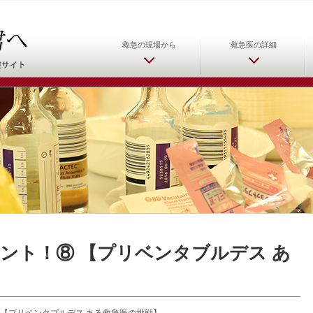
日本救急医学会 救急医をめ
救急の現場から
救急医の詳細
ント！⑧ 【プリベンタブルデス あ