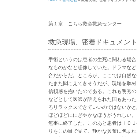
Home
»
書籍連載
»
救急現場、密着ドキュメント！⑧ 
第１章 こちら救命救急センター
救急現場、密着ドキュメン
手術というのは患者の生死に関わる場合
なものかなと想像していた。ドラマなど
合だからだ。ところが、ここでは自然な
たまた聞こえてきそうだが、現場を取材
信頼感を抱いたのである。これも明秀の
などとして医師が訴えられた国もあった
ろリラックスできていいのではないかと
ほどほどににぎやかなほうがうれしい。
無事に終了した。このあと患者はＩＣＵ
りをこの目で見て、静かな興奮に包まれ