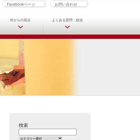
ざす君へ 救急科専門医・専攻医の
Facebookページ
お問い合わせ
外からの視点
よくある質問・総括
検索