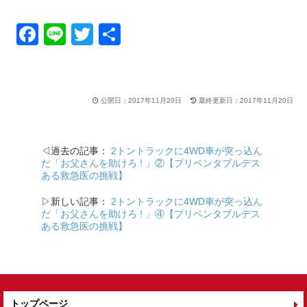
F
Li
T
共
a
n
wi
有
c
e
tt
e
er
公開日：2017年11月20日
最終更新日：2017年11月20日
b
o
◁過去の記事：
2トントラックに4WD車が突っ込ん
o
だ「お父さんを助けろ ! 」②【プリベンタブルデス
ある救急医の挑戦】
k
▷新しい記事：
2トントラックに4WD車が突っ込ん
だ「お父さんを助けろ ! 」④【プリベンタブルデス
ある救急医の挑戦】
トップページ