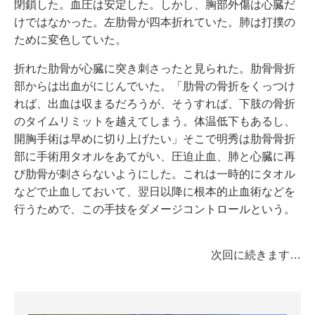
閉鎖した。血圧は安定した。しかし、胸部外傷は心臓だ
けではなかった。左肋骨が四本折れていた。肺は打撲の
ために変色していた。
折れた肋骨が心臓に突き刺さったと見られた。肋骨骨折
部からは出血がにじんでいた。「肋骨の骨折をくっつけ
れば、出血は収まるだろうが、そうすれば、下肢の骨折
のタイムリミットを越えてしまう。体温低下もあるし、
開胸手術は早めに切り上げたい」そこで明秀は肋骨骨折
部に手術用タオルをあてがい、圧迫止血、肺と心臓に再
び肋骨が刺さらないようにした。これは一時的にタオル
などで止血しておいて、翌日以降に根本的止血術などを
行うためで、この手技をダメージコントロールという。
次回に続きます…