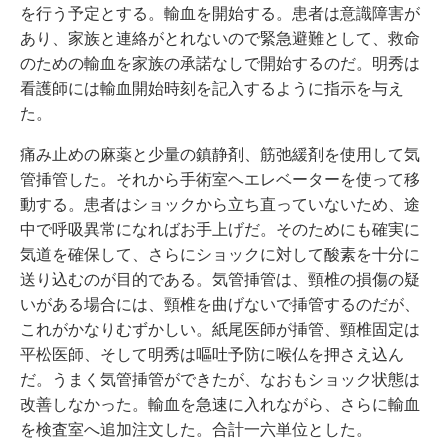
を行う予定とする。輸血を開始する。患者は意識障害が
あり、家族と連絡がとれないので緊急避難として、救命
のための輸血を家族の承諾なしで開始するのだ。明秀は
看護師には輸血開始時刻を記入するように指示を与え
た。
痛み止めの麻薬と少量の鎮静剤、筋弛緩剤を使用して気
管挿管した。それから手術室ヘエレベーターを使って移
動する。患者はショックから立ち直っていないため、途
中で呼吸異常になればお手上げだ。そのためにも確実に
気道を確保して、さらにショックに対して酸素を十分に
送り込むのが目的である。気管挿管は、頸椎の損傷の疑
いがある場合には、頸椎を曲げないで挿管するのだが、
これがかなりむずかしい。紙尾医師が挿管、頸椎固定は
平松医師、そして明秀は嘔吐予防に喉仏を押さえ込ん
だ。うまく気管挿管ができたが、なおもショック状態は
改善しなかった。輸血を急速に入れながら、さらに輸血
を検査室へ追加注文した。合計一六単位とした。