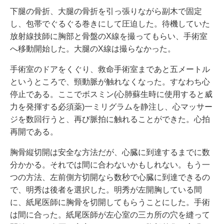
下腿の骨折、大腿の骨折を引っ張りながら副木で固定
し、包帯でぐるぐる巻きにして圧迫した。待機していた
放射線技師に胸部と骨盤のX線を撮ってもらい、手術室
へ移動開始した。大腿のX線は撮らなかった。
手術室のドアをくぐり、救命手術室まであと五メートル
というところで、頸動脈が触れなくなった。すなわち心
停止である。ここでボスミン(心肺蘇生時に使用すると威
力を発揮する必須薬)一ミリグラムを静注し、心マッサー
ジを数回行うと、再び脈拍に触れることができた。心拍
再開である。
胸骨縦切開は安全な方法だが、心臓に到達するまでに数
分かかる。それでは間に合わないかもしれない。もう一
つの方法、左前側方切開なら数秒で心臓に到達できるの
で、明秀は後者を選択した。明秀が左開胸している間
に、紙尾医師に胸骨を切開してもらうことにした。手術
は間に合った。紙尾医師が左心室の三カ所の穴を縫って