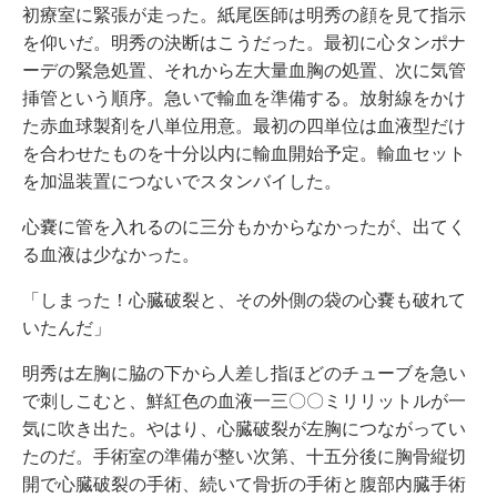
初療室に緊張が走った。紙尾医師は明秀の顔を見て指示
を仰いだ。明秀の決断はこうだった。最初に心タンポナ
ーデの緊急処置、それから左大量血胸の処置、次に気管
挿管という順序。急いで輸血を準備する。放射線をかけ
た赤血球製剤を八単位用意。最初の四単位は血液型だけ
を合わせたものを十分以内に輸血開始予定。輸血セット
を加温装置につないでスタンバイした。
心嚢に管を入れるのに三分もかからなかったが、出てく
る血液は少なかった。
「しまった！心臓破裂と、その外側の袋の心嚢も破れて
いたんだ」
明秀は左胸に脇の下から人差し指ほどのチューブを急い
で刺しこむと、鮮紅色の血液一三〇〇ミリリットルが一
気に吹き出た。やはり、心臓破裂が左胸につながってい
たのだ。手術室の準備が整い次第、十五分後に胸骨縦切
開で心臓破裂の手術、続いて骨折の手術と腹部内臓手術