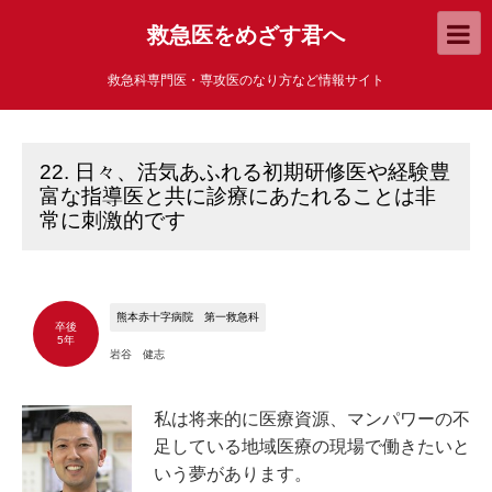
救急医をめざす君へ
救急科専門医・専攻医のなり方など情報サイト
22. 日々、活気あふれる初期研修医や経験豊
富な指導医と共に診療にあたれることは非
常に刺激的です
熊本赤十字病院 第一救急科
卒後
5年
岩谷 健志
私は将来的に医療資源、マンパワーの不
足している地域医療の現場で働きたいと
いう夢があります。