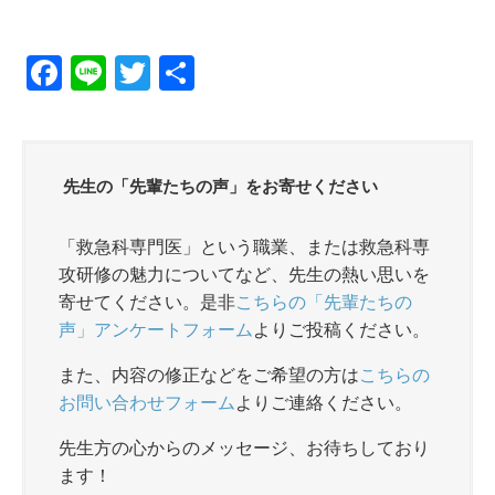
F
Li
T
共
a
n
wi
有
c
e
tt
e
er
先生の「先輩たちの声」をお寄せください
b
o
「救急科専門医」という職業、または救急科専
攻研修の魅力についてなど、先生の熱い思いを
o
寄せてください。是非
こちらの「先輩たちの
k
声」アンケートフォーム
よりご投稿ください。
また、内容の修正などをご希望の方は
こちらの
お問い合わせフォーム
よりご連絡ください。
先生方の心からのメッセージ、お待ちしており
ます！