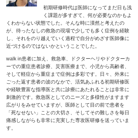
初期研修時代は医師になってまだ日も浅
く課題が多すぎて、何が必要なのかもよ
くわからない状態でした。そんな時に漠然と考えたの
が、待ったなしの救急の現場で少しでも多く症例を経験
し、それをのり越えていく過程で自分がめざす医師像に
近づけるのではないかということでした。
walk in患者に加え、救急車、ドクターヘリやドクターカ
ーでの重症患者診療、災害医療まで、小児から高齢者、
そして軽症から重症まで症例は多彩です。日々、外来に
ごった返す患者の波のなかで、活気あふれる初期研修医
や経験豊富な指導医と共に診療にあたれることは非常に
刺激的です。救急医としてのニーズと多様性がますます
広がりをみせていますが、医師として目の前で患者を
「死なせない」ことの大切さ、そしてその難しさを毎日
痛感しながらも非常に充実した専攻医研修を送っていま
す。